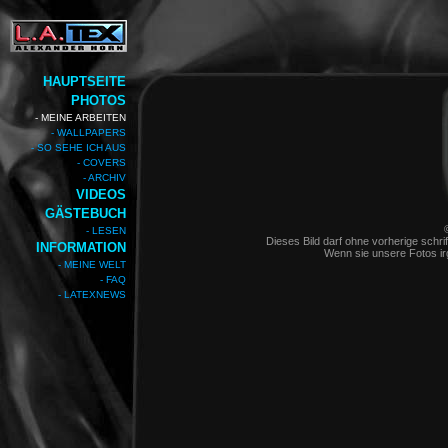
HAUPTSEITE
PHOTOS
- MEINE ARBEITEN
- WALLPAPERS
- SO SEHE ICH AUS
- COVERS
- ARCHIV
VIDEOS
GÄSTEBUCH
- LESEN
Dieses Bild darf ohne vorherige schrif
INFORMATION
Wenn sie unsere Fotos i
- MEINE WELT
- FAQ
- LATEXNEWS