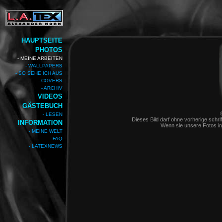
HAUPTSEITE
PHOTOS
- MEINE ARBEITEN
- WALLPAPERS
- SO SEHE ICH AUS
- COVERS
- ARCHIV
VIDEOS
GÄSTEBUCH
- LESEN
Dieses Bild darf ohne vorherige schrif
INFORMATION
Wenn sie unsere Fotos i
- MEINE WELT
- FAQ
- LATEXNEWS