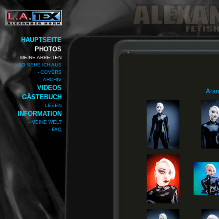
HAUPTSEITE
PHOTOS
- MEINE ARBEITEN
- SO SEHE ICH AUS
- COVERS
- ARCHIV
VIDEOS
Aran
GÄSTEBUCH
- LESEN
INFORMATION
- MEINE WELT
- FAQ